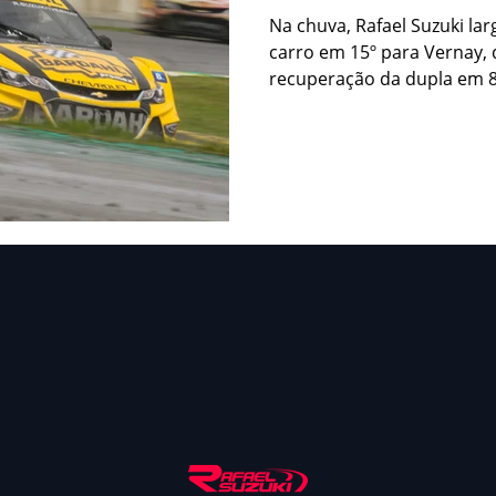
na Corrida de D
Na chuva, Rafael Suzuki la
carro em 15º para Vernay,
recuperação da dupla em 8º