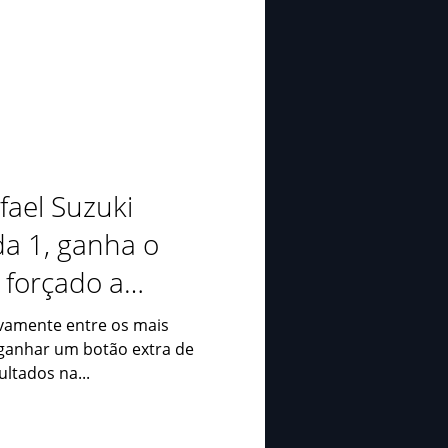
fael Suzuki
da 1, ganha o
 forçado a
ª
ovamente entre os mais
 ganhar um botão extra de
ltados na...