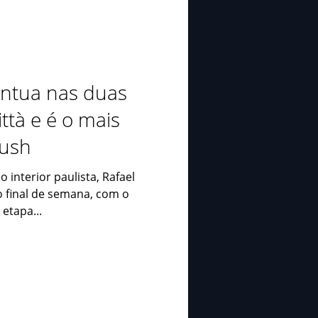
ontua nas duas
ttà e é o mais
Push
 interior paulista, Rafael
 final de semana, com o
 etapa...