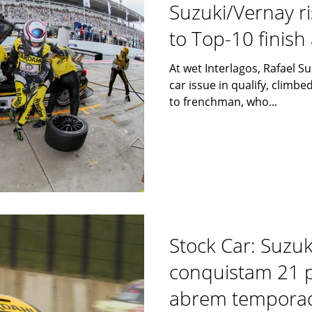
Suzuki/Vernay ri
to Top-10 finish
opener
At wet Interlagos, Rafael Su
car issue in qualify, climbe
to frenchman, who...
Stock Car: Suzu
conquistam 21 p
abrem tempora