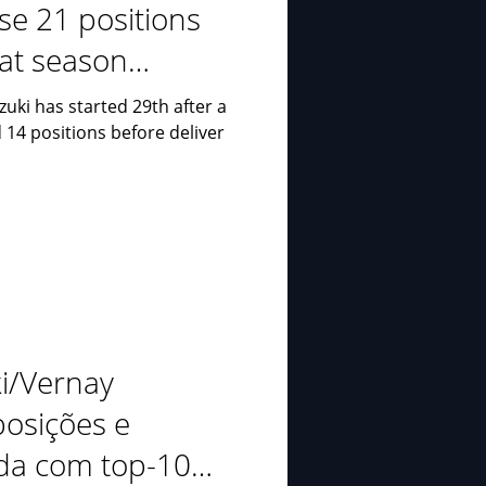
se 21 positions
 at season
zuki has started 29th after a
d 14 positions before deliver
ki/Vernay
osições e
da com top-10