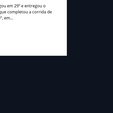
uplas
rgou em 29º e entregou o
 que completou a corrida de
, em...