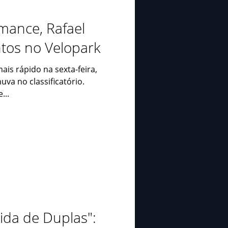
mance, Rafael
ntos no Velopark
mais rápido na sexta-feira,
uva no classificatório.
...
rida de Duplas":