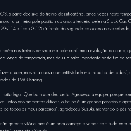
3, a parte decisiva do treino classificatório, cinco vezes nesta temp
orar a primeira pole position do ano, a terceira dele na Stock Car. O
9s114 e ficou 0s126 à frente do segundo colocado neste sábado, n
também nos treinos de sexta e a pole confirma a evolução do carro, qu
ao longo da temporada, mas deu um salto importante neste fim de se
azer a pole, mostra a nossa competitividade e o trabalho de todos”,
 todos da TMG Racing.
i muito legal. Que bom que deu certo. Agradeço à equipe, porque so
e juntos nos momentos difíceis, o Felipe é um grande parceiro e apr
 de todos os meus parceiros”, agradeceu Suzuki, mantendo o pés n
 não garante vitória, mas é um bom começo e vamos com tudo para s
icação”, completou Suzuki.