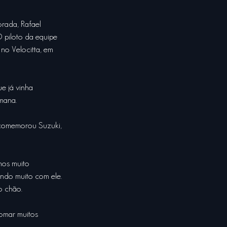
orada, Rafael 
 piloto da equipe 
o Velocitta, em 
e já vinha 
mana.
 comemorou Suzuki, 
mos muito 
endo muito com ele. 
o chão.
omar muitos 