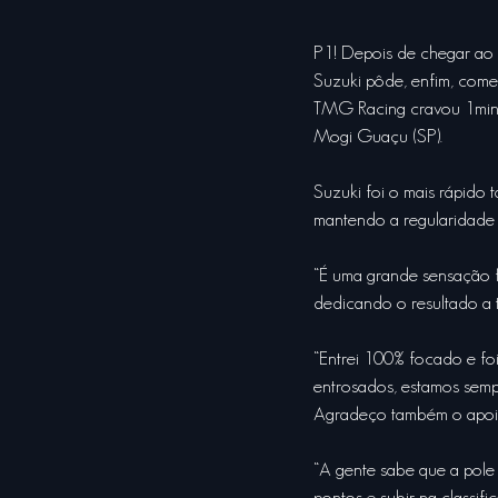
P1! Depois de chegar ao Q
Suzuki pôde, enfim, comem
TMG Racing cravou 1min2
Mogi Guaçu (SP).
Suzuki foi o mais rápido 
mantendo a regularidade 
“É uma grande sensação f
dedicando o resultado a
“Entrei 100% focado e fo
entrosados, estamos sempr
Agradeço também o apoio
“A gente sabe que a pole
pontos e subir na classif