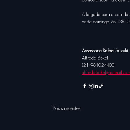
A largada para a corrida 
neste domingo, às 13h10.
Assessoria Rafael Suzuki
Alfredo Bokel
(21) 981024400
alfredobokel@hotmail.co
Posts recentes