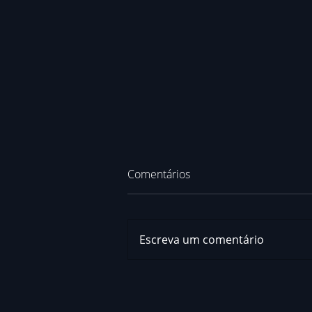
Comentários
Escreva um comentário
Rafael Suzuki inicia segunda
metade da temporada em