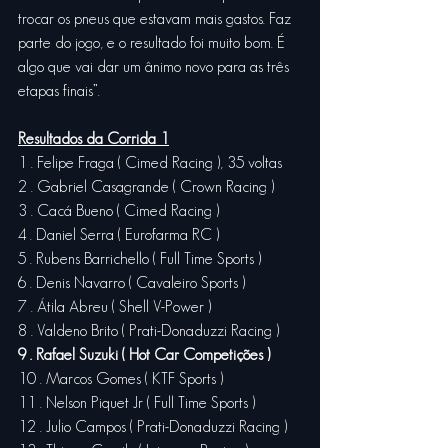
trocar os pneus que estavam mais gastos. Faz 
parte do jogo, e o resultado foi muito bom. É 
algo que vai dar um ânimo novo para as três 
etapas finais”.
Resultados da Corrida 1
1 . Felipe Fraga ( Cimed Racing ), 35 voltas
2 . Gabriel Casagrande ( Crown Racing )
3 . Cacá Bueno ( Cimed Racing )
4 . Daniel Serra ( Eurofarma RC )
5 . Rubens Barrichello ( Full Time Sports )
6 . Denis Navarro ( Cavaleiro Sports )
7 . Átila Abreu ( Shell V-Power )
8 . Valdeno Brito ( Prati-Donaduzzi Racing )
9 . Rafael Suzuki ( Hot Car Competições )
10 . Marcos Gomes ( KTF Sports )
11 . Nelson Piquet Jr ( Full Time Sports )
12 . Julio Campos ( Prati-Donaduzzi Racing )