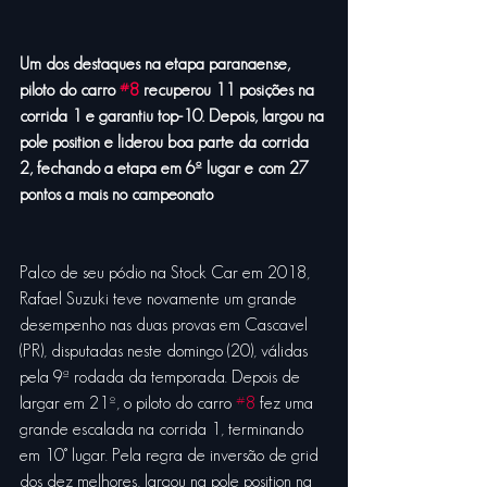
Um dos destaques na etapa paranaense, 
piloto do carro 
#8
 recuperou 11 posições na 
corrida 1 e garantiu top-10. Depois, largou na 
pole position e liderou boa parte da corrida 
2, fechando a etapa em 6º lugar e com 27 
pontos a mais no campeonato 
Palco de seu pódio na Stock Car em 2018, 
Rafael Suzuki teve novamente um grande 
desempenho nas duas provas em Cascavel 
(PR), disputadas neste domingo (20), válidas 
pela 9ª rodada da temporada. Depois de 
largar em 21º, o piloto do carro 
#8
 fez uma 
grande escalada na corrida 1, terminando 
em 10° lugar. Pela regra de inversão de grid 
dos dez melhores, largou na pole position na 