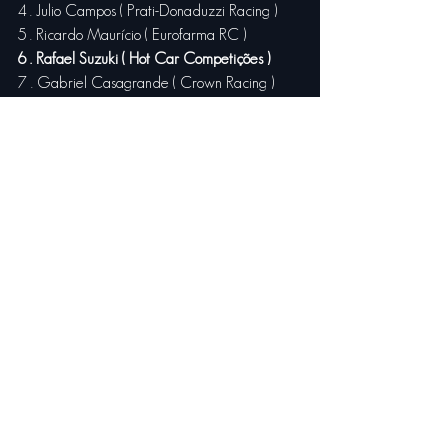
4 . Julio Campos ( Prati-Donaduzzi Racing )
5 . Ricardo Maurício ( Eurofarma RC )
6 . Rafael Suzuki ( Hot Car Competições )
7 . Gabriel Casagrande ( Crown Racing )
8 . Allam Khodair ( Blau Motor Sports )
9 . Marcel Coletta ( Crown Racing )
10 . Bia Figueiredo ( Ipiranga Racing )
11 . Cacá Bueno ( Cimed Racing )
12 . Diego Nunes ( KTF Sports )
13 . Felipe Fraga ( Cimed Racing )
14 . Daniel Serra ( Eurofarma RC )
15 . Ricardo Zonta ( Shell V-Power )
16. Lucas Foresti ( Vogel Motorsports )
17. Nelson Piquet Jr ( Full Time Sports )
18 . Denis Navarro ( Cavaleiro Sports )
19 . Cesar Ramos ( Blau Motor Sports )
20 . Valdeno Brito ( Prati-Donaduzzi Racing )
21. Gaetano di Mauro ( Shell Helix Ultra )
22. Marcos Gomes ( KTF Sports )