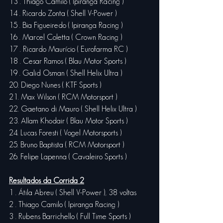
13 . Thiago Camilo ( Ipiranga Racing )
14 . Ricardo Zonta ( Shell V-Power )
15 . Bia Figueiredo ( Ipiranga Racing )
16 . Marcel Coletta ( Crown Racing )
17 . Ricardo Maurício ( Eurofarma RC )
18 . Cesar Ramos ( Blau Motor Sports )
19 . Galid Osman ( Shell Helix Ultra )
20. Diego Nunes ( KTF Sports )
21. Max Wilson ( RCM Motorsport )
22. Gaetano di Mauro ( Shell Helix Ultra )
23. Allam Khodair ( Blau Motor Sports )
24. Lucas Foresti ( Vogel Motorsports )
25. Bruno Baptista ( RCM Motorsport )
26. Felipe Lapenna ( Cavaleiro Sports )
Resultados da Corrida 2
1 . Átila Abreu ( Shell V-Power ), 38 voltas
2 . Thiago Camilo ( Ipiranga Racing )
3 . Rubens Barrichello ( Full Time Sports )