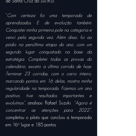
de Santa Cruz do Sul (RS).
“
Com certeza foi uma temporada de 
aprendizados. E de evolução também. 
Conquistei minha primeira pole na categoria e 
venci pela segunda vez. Além disso, fui ao 
pódio na penúltima etapa do ano, com um 
segundo lugar conquistado na base da 
estratégia. Completei todas as provas do 
calendário, exceto a última corrida de hoje. 
Terminar 23 corridas, com o carro inteiro, 
marcando pontos em 16 delas, mostra minha 
regularidade na temporada. Fizemos um ano 
positivo, tive resultados importantes e 
evoluímos”,
 analisou Rafael Suzuki. 
“Agora é 
concentrar as atenções para 2022”, 
completou o piloto que concluiu a temporada 
em 16º lugar e 185 pontos.