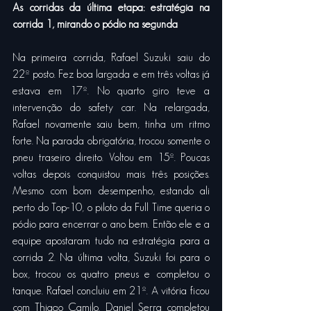
As corridas da última etapa: estratégia na 
corrida 1, mirando o pódio na segunda
Na primeira corrida, Rafael Suzuki saiu do 
22º posto. Fez boa largada e em três voltas já 
estava em 17º. No quarto giro teve a 
intervenção do safety car. Na relargada, 
Rafael novamente saiu bem, tinha um ritmo 
forte. Na parada obrigatória, trocou somente o 
pneu traseiro direito. Voltou em 15º. Poucas 
voltas depois conquistou mais três posições. 
Mesmo com bom desempenho, estando ali 
perto do Top-10, o piloto da Full Time queria o 
pódio para encerrar o ano bem. Então ele e a 
equipe apostaram tudo na estratégia para a 
corrida 2. Na última volta, Suzuki foi para o 
box, trocou os quatro pneus e completou o 
tanque. Rafael concluiu em 21º. A vitória ficou 
com Thiago Camilo. Daniel Serra completou 