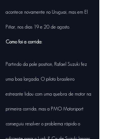
acontece novamente no Uruguai, mas em El 
Piñar, nos dias 19 e 20 de agosto.
Como foi a corrida:
Partindo da pole position, Rafael Suzuki fez 
uma boa largada. O piloto brasileiro 
estreante lidou com uma quebra de motor na 
primeira corrida, mas a PMO Motorsport 
conseguiu resolver o problema rápido o 
suficiente para o Lynk & Co de Suzuki largar. 