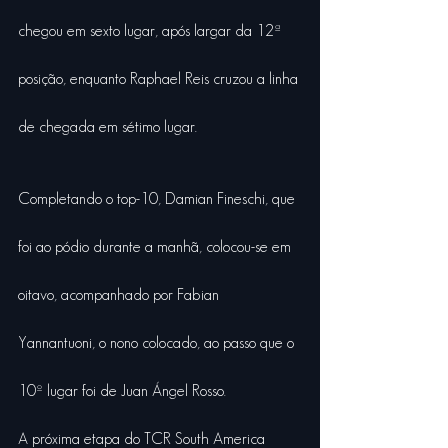
chegou em sexto lugar, após largar da 12ª 
posição, enquanto Raphael Reis cruzou a linha 
de chegada em sétimo lugar.
Completando o top-10, Damian Fineschi, que 
foi ao pódio durante a manhã, colocou-se em 
oitavo, acompanhado por Fabian 
Yannantuoni, o nono colocado, ao passo que o 
10º lugar foi de Juan Ángel Rosso.
A próxima etapa do TCR South America 