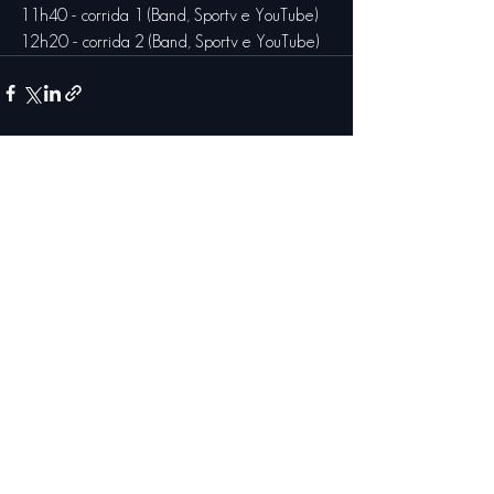
11h40 - corrida 1 (Band, Sportv e YouTube)
12h20 - corrida 2 (Band, Sportv e YouTube)
Ver tudo
Posts recentes