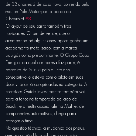
de 35 anos está de casa nova, correndo pela 
equipe Pole Motorsport a bordo do 
Chevrolet 
#8
.
O layout de seu carro também traz 
novidades. O tom de verde, que o 
acompanha há alguns anos, agora ganha um 
acabamento metalizado, com a marca 
Liquigás como predominante. O Grupo Copa 
Energia, da qual a empresa faz parte, é 
parceira de Suzuki pelo quinto ano 
consecutivo, e esteve com o piloto em suas 
duas vitórias já conquistadas na categoria. A 
corretora Guide Investimentos também vai 
para a terceira temporada ao lado de 
Suzuki, e a multinacional alemã Mahle, de 
componentes automotivos, chega para 
reforçar o time. 
Na questão técnica, a mudança dos pneus, 
que agora são Hankook, será o principal 