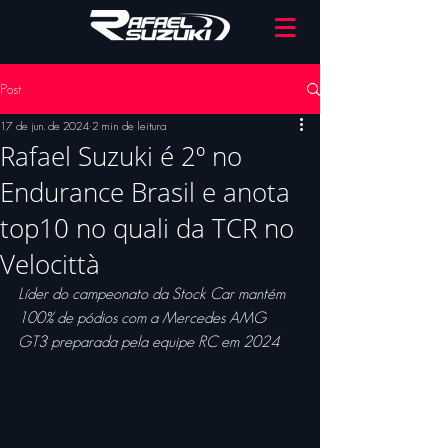
Post
17 de jun. de 2024
2 min de leitura
Rafael Suzuki é 2º no
Endurance Brasil e anota
top10 no quali da TCR no
Velocittà
Líder do campeonato da Stock Car mantém 
100% de pódios com a Mercedes AMG 
GT3 preparada pela equipe RC em 2024