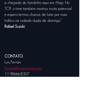
a chegada do Xandinho aqui em Mogi. No 
TCR, o time também mostrou muito potencial 
e espero termos chance de lutar por mais 
troféus na rodada dupla de domingo.”
Rafael Suzuki
CONTATO:
Luis Ferrari 
ferrari@ferraripromo.com
11 98666.8307
Ver tudo
Posts recentes