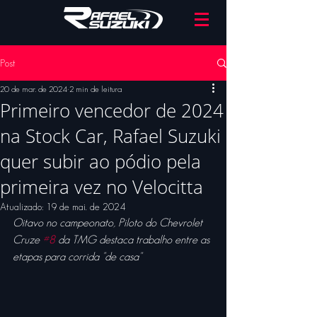
Post
20 de mar. de 2024
2 min de leitura
Primeiro vencedor de 2024
na Stock Car, Rafael Suzuki
quer subir ao pódio pela
primeira vez no Velocitta
Atualizado:
19 de mai. de 2024
Oitavo no campeonato, Piloto do Chevrolet 
Cruze 
#8
 da TMG destaca trabalho entre as 
etapas para corrida "de casa"