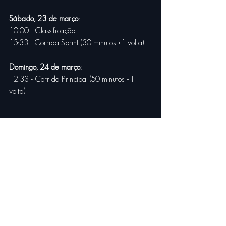
Sábado, 23 de março:
10:00 - Classificação
15:33 - Corrida Sprint (30 minutos +1 volta)
Domingo, 24 de março:
12:33 - Corrida Principal (50 minutos +1 
volta) 
CONTATO:
Pedro Rotta
pedrorotta@ferraripromo.com
11 97575.8737