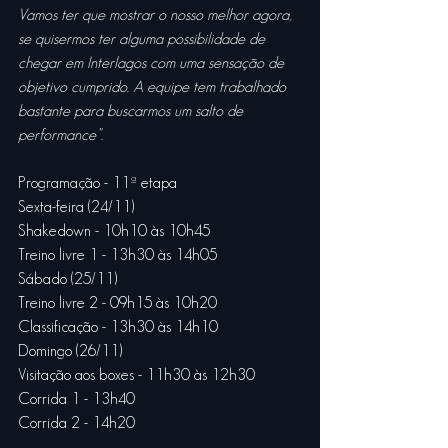
Vamos ter que mostrar o nosso melhor agora, 
se quisermos ter alguma possibilidade de 
chegar em Interlagos com uma sensação de 
objetivo cumprido. A equipe tem trabalhado 
bastante para buscarmos um salto de 
performance”.
Programação - 11ª etapa
Sexta-feira (24/11)
Shakedown - 10h10 às 10h45
Treino livre 1 - 13h30 às 14h05
Sábado (25/11)
Treino livre 2 - 09h15 às 10h20
Classificação - 13h30 às 14h10
Domingo (26/11)
Visitação aos boxes - 11h30 às 12h30
Corrida 1 - 13h40
Corrida 2 - 14h20