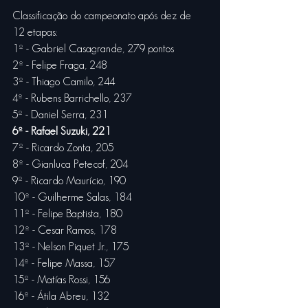
Classificação do campeonato após dez de 
12 etapas:
1º - Gabriel Casagrande, 279 pontos
2º - Felipe Fraga, 248
3º - Thiago Camilo, 244
4º - Rubens Barrichello, 237
5º - Daniel Serra, 231
6º - Rafael Suzuki, 221
7º - Ricardo Zonta, 205
8º - Gianluca Petecof, 204
9º - Ricardo Maurício, 190
10º - Guilherme Salas, 184
11º - Felipe Baptista, 180
12º - Cesar Ramos, 178
13º - Nelson Piquet Jr., 175
14º - Felipe Massa, 157
15º - Matías Rossi, 156
16º - Átila Abreu, 132