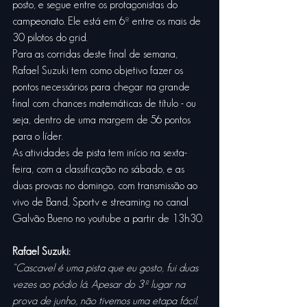
posto, e segue entre os protagonistas do 
campeonato. Ele está em 6º entre os mais de 
30 pilotos do grid.
Para as corridas deste final de semana, 
Rafael Suzuki tem como objetivo fazer os 
pontos necessários para chegar na grande 
final com chances matemáticas de título - ou 
seja, dentro de uma margem de 56 pontos 
para o líder.
As atividades de pista tem início na sexta-
feira, com a classificação no sábado, e as 
duas provas no domingo, com transmissão ao 
vivo de Band, Sportv e streaming no canal 
Galvão Bueno no youtube a partir de 13h30.
Rafael Suzuki:
“Cascavel é uma pista que eu gosto, fui duas 
vezes ao pódio lá. Apesar do 3º lugar na 
prova de junho, não tivemos uma etapa fácil. 