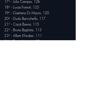
17º - Julio Campos, 126
18º - Lucas Foresti, 125
19º - Gaetano Di Mauro, 120
20º - Dudu Barrichello, 117
21º - Cacá Bueno, 115
22º - Bruno Baptista, 113
23º - Allam Khodair, 111
24º - Denis Navarro, 89
25º - Marcos Gomes, 85
26º - Rodrigo Baptista, 62
27º - Sergio Jimenez, 58
28º - Enzo Elias, 55
29º - Lucas Kohl, 43
30º - Tony Kanaan, 29
31º - Felipe Lapenna, 10
32º - Arthur Leist, 9
33º - Rafael Martins, 6
34º - Antonio Junqueira, 4
35º - Raphael Teixeira, 4