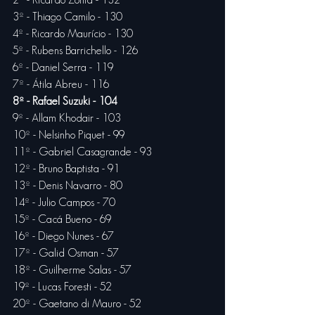
3º - Thiago Camilo - 130
4º - Ricardo Maurício - 130
5º - Rubens Barrichello - 126
6º - Daniel Serra - 119
7º - Átila Abreu - 116
8º - Rafael Suzuki - 104
9º - Allam Khodair - 103
10º - Nelsinho Piquet - 99
11º - Gabriel Casagrande - 93
12º - Bruno Baptista - 91
13º - Denis Navarro - 80
14º - Julio Campos - 70
15º - Cacá Bueno - 69
16º - Diego Nunes - 67
17º - Galid Osman - 57
18º - Guilherme Salas - 57
19º - Lucas Foresti - 52
20º - Gaetano di Mauro - 52