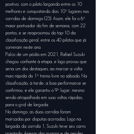
positivo, com o piloto largando entre os 10 
melhores e conquistando dois 10º lugares nas 
corridas de domingo (25). Assim, ele foi o 6º 
maior pontuador do fim de semana, com 22 
pontos, e se reaproximou do top-10 da 
classificação geral, entre os 40 pilotos que já 
correram neste ano.
Palco de um pódio em 2021, Rafael Suzuki 
chegou confiante à etapa, e logo provou que 
seria um dos destaques, ao marcar a volta 
mais rápida do 1º treino livre no sábado. Na 
classificação, à tarde, a boa performance se 
confirmou, e ele garantiu o 9º lugar, mesmo 
sendo atrapalhado em suas voltas rápidas, 
para o grid de largada.
No domingo, as duas corridas foram 
marcadas por disputas acirradas. Logo na 
largada da corrida 1, Suzuki teve seu carro 
acertado. Apesar das avarias e de perder 