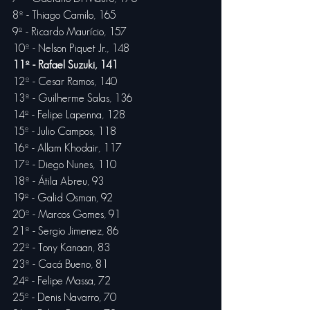
8º - Thiago Camilo, 165
9º - Ricardo Maurício, 157
10º - Nelson Piquet Jr., 148
11º - Rafael Suzuki, 141
12º - Cesar Ramos, 140
13º - Guilherme Salas, 136
14º - Felipe Lapenna, 128
15º - Julio Campos, 118
16º - Allam Khodair, 117
17º - Diego Nunes, 110
18º - Átila Abreu, 93
19º - Galid Osman, 92
20º - Marcos Gomes, 91
21º - Sergio Jimenez, 86
22º - Tony Kanaan, 83
23º - Cacá Bueno, 81
24º - Felipe Massa, 72
25º - Denis Navarro, 70