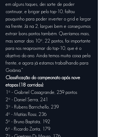
em alguns toques, dei sorte de poder 
continuar, e brigar pelo top-10, faltou 
pouquinho para poder inverter o grid e largar 
na frente. Já na 2, larguei bem e conseguimos 
extrair bons pontos também. Queríamos mais, 
mas somar dois 10º, 22 pontos, foi importante 
para nos reaproximar do top-10, que é o 
objetivo do ano. Ainda temos muita coisa pela 
frente, e agora já estamos trabalhando para 
Goiânia.”
Classificação do campeonato após nove 
etapas (18 corridas):
1º - Gabriel Casagrande, 259 pontos
2º - Daniel Serra, 241
3º - Rubens Barrichello, 239
4º - Matías Rossi, 236
5º - Bruno Baptista, 192
6º - Ricardo Zonta, 179
7º - Gaetano Di Mauro, 176