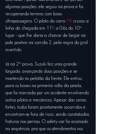
algumas posições, ele seguiu na prova e foi 
recuperando terreno com boas 
ultrapassagens. O piloto do carro 
#8
 cruzou a 
linha de chegada em 11º, a 0,6s do 10º 
lugar - que lhe daria a chance de largar na 
pole position na corrida 2, pela regra do grid 
invertido.
Já na 2ª prova, Suzuki fez uma grande 
largada, avançando duas posições e se 
mantendo no pelotão da frente. Ele entrou 
para os boxes na primeira volta da janela, 
que foi marcada por um acidente envolvendo 
outros pilotos e mecânicos. Apesar das cenas 
fortes, todos foram prontamente socorridos e 
encontram-se fora de risco, sendo constatadas 
fraturas nas pernas. O safety-car foi acionado 
na sequência, pra que os atendimentos nos 