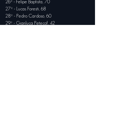
26º - Felipe Baptista, 70
27º - Lucas Foresti, 68
28º - Pedro Cardoso, 60
29º - Gianluca Petecof, 42
30º - Rodrigo Baptista, 28
31º - Felipe Fraga, 25
32º - Andrés Jakos, 23
33º - Julián Santero, 19
34º - Gabriel Robe, 11
35º - Tuca Antoniazi, 11
36º - Beto Monteiro, 7
37º - Thiago Vivacqua, 4
38º - Gustavo Frigotto, 3
39º - Renato Braga, 0
40º - André Moraes Jr., 0