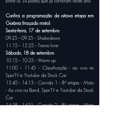
entre os 34 pilotos que já correram neste ano.
Confira a programação da oitava etapa em 
Goiânia (traçado misto):
Sexta-feira, 17 de setembro
09:25 – 09:35 – Shakedown
11:15 – 12:25 – Treino livre
Sábado, 18 de setembro
10:15 – 10:25 – Warm up
11:00 – 11:45 – Classificação - ao vivo no 
SporTV e Youtube da Stock Car
13:40 – 14:13 – Corrida 1 – 8ª etapa – Misto 
- Ao vivo na Band, SporTV e Youtube da Stock 
Car
14:18 – 14:51 – Corrida 2 – 8ª etapa – Misto 
- Ao vivo na Band, SporTV e Youtube da Stock 
Car
Confira a programação da nona etapa em 
Goiânia (traçado anel externo):