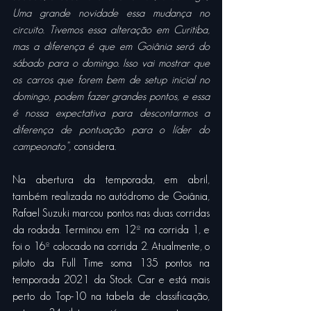
Uma grande novidade essa mudança no 
circuito. Tivemos essa alteração em Curitiba, 
mas a diferença é que em Goiânia será do 
sábado para o domingo. Isso vai mostrar que 
os carros que forem bem de setup inicial no 
domingo, podem fazer grandes pontos, e essa 
é nossa expectativa para descontarmos a 
diferença de pontuação para o líder do 
campeonato”, 
considera
.
Na abertura da temporada, em abril, 
também realizada no autódromo de Goiânia, 
Rafael Suzuki marcou pontos nas duas corridas 
da rodada. Terminou em 12º na corrida 1, e 
foi o 16º colocado na corrida 2. Atualmente, o 
piloto da Full Time soma 135 pontos na 
temporada 2021 da Stock Car e está mais 
perto do Top-10 na tabela de classificação, 