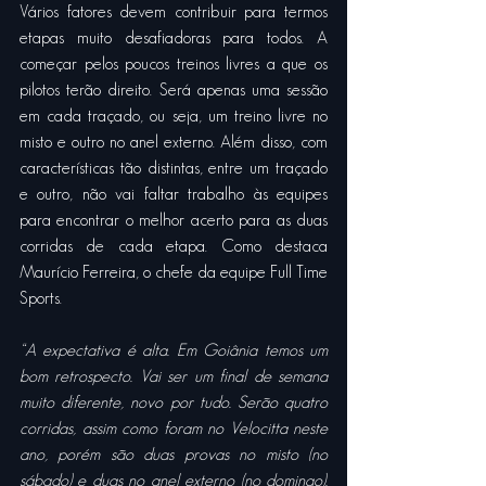
Vários fatores devem contribuir para termos 
etapas muito desafiadoras para todos. A 
começar pelos poucos treinos livres a que os 
pilotos terão direito. Será apenas uma sessão 
em cada traçado, ou seja, um treino livre no 
misto e outro no anel externo. Além disso, com 
características tão distintas, entre um traçado 
e outro, não vai faltar trabalho às equipes 
para encontrar o melhor acerto para as duas 
corridas de cada etapa. Como destaca 
Maurício Ferreira, o chefe da equipe Full Time 
Sports.
“A expectativa é alta. Em Goiânia temos um 
bom retrospecto. Vai ser um final de semana 
muito diferente, novo por tudo. Serão quatro 
corridas, assim como foram no Velocitta neste 
ano, porém são duas provas no misto (no 
sábado) e duas no anel externo (no domingo). 