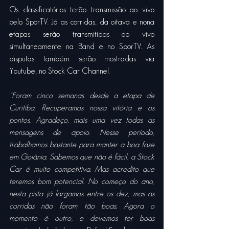
Os classificatórios terão transmissão ao vivo 
pelo SporTV. Já as corridas, da oitava e nona 
etapas serão transmitidas ao vivo 
simultaneamente na Band e no SporTV. As 
disputas também serão mostradas via 
Youtube, no Stock Car Channel.  
“Foram cinco semanas desde a etapa de 
Curitiba. Recuperamos nossa vitória e os 
pontos. Agradeço, mais uma vez todas as 
mensagens de apoio. Nesse período, 
trabalhamos bastante para manter a boa fase 
em Goiânia. Sabemos que não é fácil, a Stock 
Car é muito competitiva. Mas acredito que 
teremos bom potencial. No começo do ano, 
nesta pista já largamos entre os dez, mas as 
corridas não foram tão boas. Agora o 
momento é outro, e devemos ter boas 