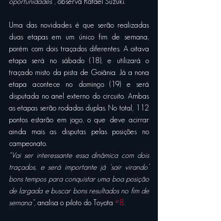
oportunidades”
, observa Rafael Suzuki.
Uma das novidades é que serão realizadas 
duas etapas em um único fim de semana, 
porém com dois traçados diferentes. A oitava 
etapa será no sábado (18), e utilizará o 
traçado misto da pista de Goiânia. Já a nona 
etapa acontece no domingo (19) e será 
disputada no anel externo do circuito. Ambas 
as etapas serão rodadas duplas. No total, 112 
pontos estarão em jogo, o que deve acirrar 
ainda mais as disputas pelas posições no 
campeonato.
“Vai ser interessante essa dinâmica com dois 
traçados, e será importante já ‘sair virando’ 
bons tempos para conquistar uma boa posição 
de largada e buscar bons resultados no fim de 
semana”, 
analisa o piloto do Toyota 
#8
.