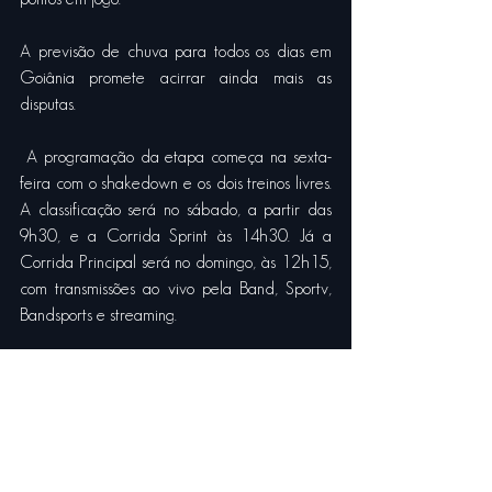
A previsão de chuva para todos os dias em 
Goiânia promete acirrar ainda mais as 
disputas.
 A programação da etapa começa na sexta-
feira com o shakedown e os dois treinos livres. 
A classificação será no sábado, a partir das 
9h30, e a Corrida Sprint às 14h30. Já a 
Corrida Principal será no domingo, às 12h15, 
com transmissões ao vivo pela Band, Sportv, 
Bandsports e streaming. 
Ver tudo
Posts recentes