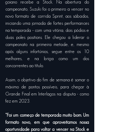
goiano recebe a Stock. Na abertura do 
campeonato, Suzuki foi o primeiro a vencer no 
novo formato de corrida Sprint, aos sábados, 
iniciando uma jornada de fortes performances 
na temporada - com uma vitória, dois pódios e 
duas poles positions. Ele chegou a liderar o 
campeonato na primeira metade, e, mesmo 
após alguns infortúnios, segue entre os 10 
melhores, e na briga como um dos 
concorrentes ao título. 
Assim, o objetivo do fim de semana é somar o 
máximo de pontos possíveis, para chegar à 
Grande Final em Interlagos na disputa - como 
fez em 2023. 
"Foi um começo de temporada muito bom. Um 
formato novo, em que aproveitamos nossa 
oportunidade para voltar a vencer na Stock e 