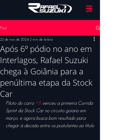
Post
22 de nov. de 2024
2 min de leitura
Após 6º pódio no ano em
Interlagos, Rafael Suzuki
chega à Goiânia para a
penúltima etapa da Stock
Car
Piloto do carro 
#8
 venceu a primeira Corrida 
Sprint da Stock Car no circuito goiano em 
março, e agora busca bom resultado para 
chegar à decisão entre os postulantes ao título